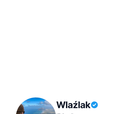
Wlaźlak