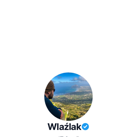
Wlaźlak