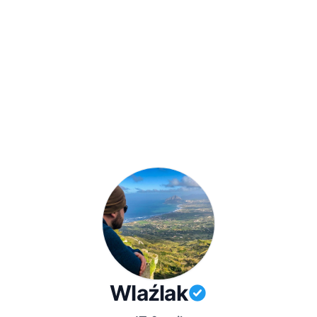
Wlaźlak