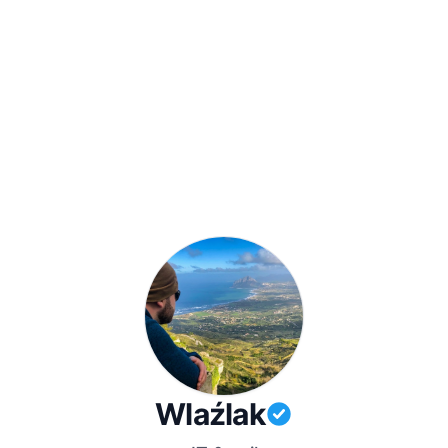
Wlaźlak