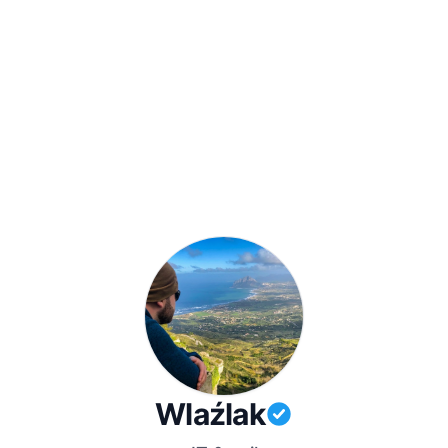
Wlaźlak