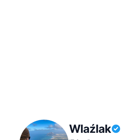
Wlaźlak