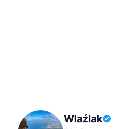
Wlaźlak