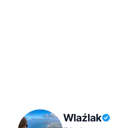
Wlaźlak