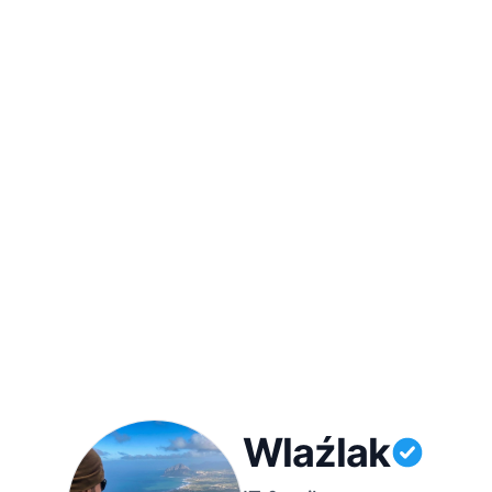
Wlaźlak