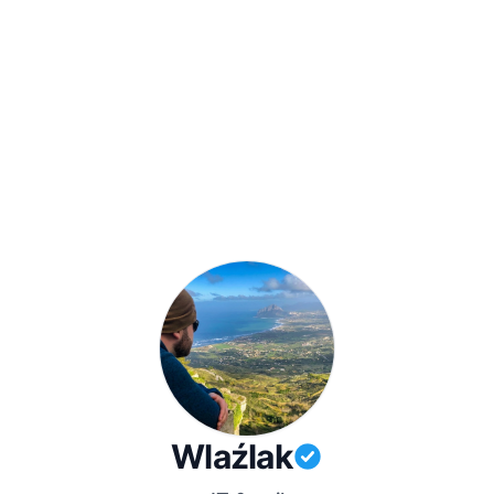
Wlaźlak