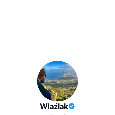
Wlaźlak