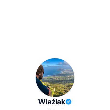
Wlaźlak