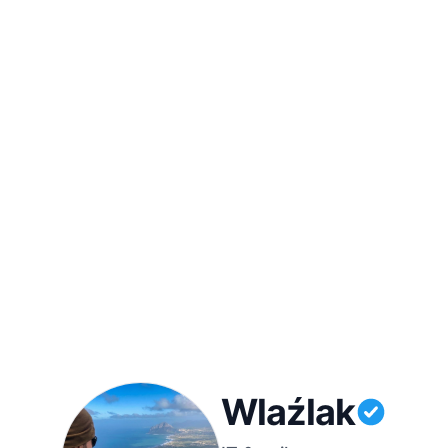
Wlaźlak