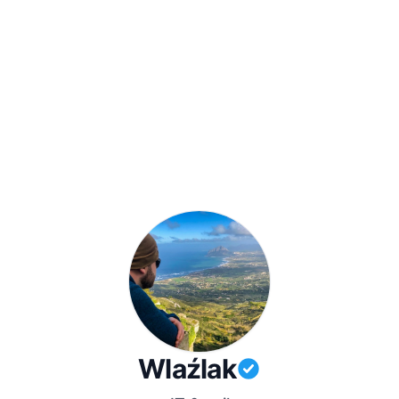
Wlaźlak