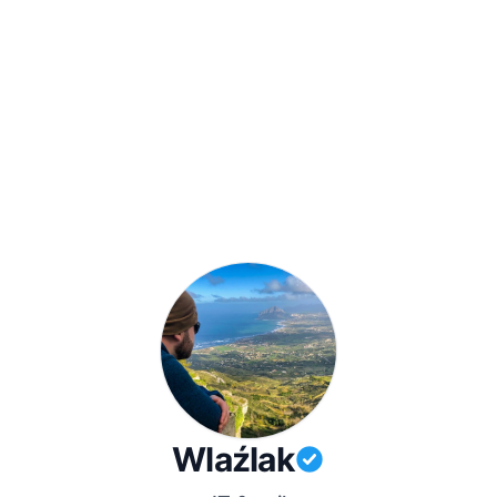
Wlaźlak