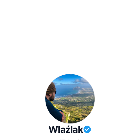
Wlaźlak